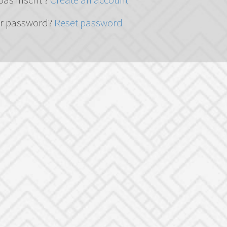
ur password?
Reset password