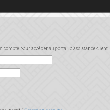
un compte pour accéder au portail d’assistance client
pas inscrit ?
Create an account